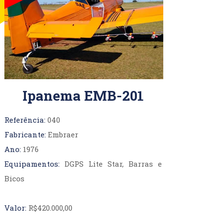
AT-502B
AT-602
AT-802A
Ipanema EMB-201
Referência:
040
VANS
Fabricante:
Embraer
RV-6/RV-6A
Ano:
1976
RV7/RV7A
Equipamentos:
DGPS Lite Star, Barras e
RV-8
Bicos
RV-9
RV-10
Valor:
R$420.000,00