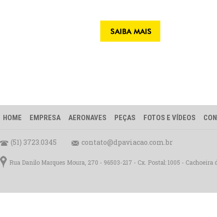
HOME
EMPRESA
AERONAVES
PEÇAS
FOTOS E VÍDEOS
CON
(51) 3723.0345
contato@dpaviacao.com.br
Rua Danilo Marques Moura, 270 - 96503-217 - Cx. Postal: 1005 - Cachoeira 