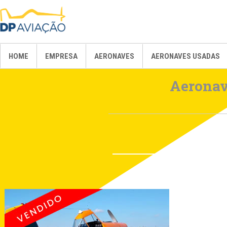
HOME
EMPRESA
AERONAVES
AERONAVES USADAS
Aeronav
AIR TRACTOR
AT-401/401B
AT-402A/402B