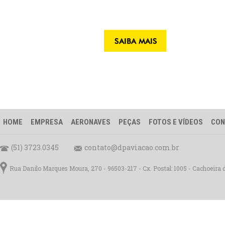
HOME
EMPRESA
AERONAVES
PEÇAS
FOTOS E VÍDEOS
CON
(51) 3723.0345
contato@dpaviacao.com.br
Rua Danilo Marques Moura, 270 - 96503-217 - Cx. Postal: 1005 - Cachoeira 