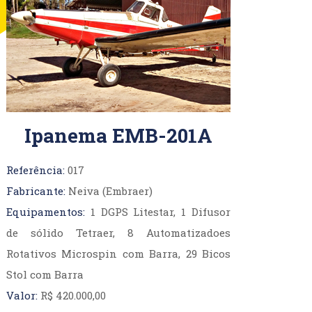
AT-502B
AT-602
AT-802A
Ipanema EMB-201A
Referência:
017
Fabricante:
Neiva (Embraer)
VANS
RV-6/RV-6A
Equipamentos:
1 DGPS Litestar, 1 Difusor
RV7/RV7A
de sólido Tetraer, 8 Automatizadoes
RV-8
Rotativos Microspin com Barra, 29 Bicos
RV-9
Stol com Barra
RV-10
Valor:
R$ 420.000,00