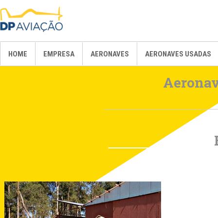
HOME
EMPRESA
AERONAVES
AERONAVES USADAS
Aeronav
AIR TRACTOR
AT-401/401B
AT-402A/402B