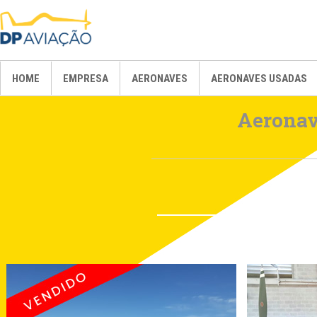
HOME
EMPRESA
AERONAVES
AERONAVES USADAS
Aeronav
AIR TRACTOR
AT-401/401B
AT-402A/402B