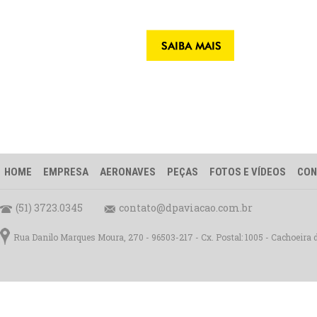
HOME
EMPRESA
AERONAVES
PEÇAS
FOTOS E VÍDEOS
CON
(51) 3723.0345
contato@dpaviacao.com.br
Rua Danilo Marques Moura, 270 - 96503-217 - Cx. Postal: 1005 - Cachoeira 