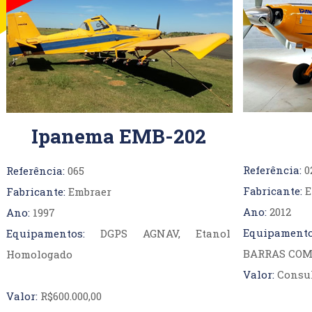
AT-502B
AT-602
AT-802A
Ipanema EMB-202
Referência:
0
Referência:
065
VANS
Fabricante:
E
Fabricante:
Embraer
RV-6/RV-6A
Ano:
2012
Ano:
1997
RV7/RV7A
Equipamento
Equipamentos:
DGPS AGNAV, Etanol
RV-8
BARRAS COM
Homologado
RV-9
Valor:
Consul
RV-10
Valor:
R$600.000,00